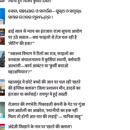
रवाना हुए विजय कुमार देवता”
ସେବା, ସହଯୋଗ ଓ ସମର୍ପଣ—ସୁସ୍ଥ ଓ ସମୃଦ୍ଧ
ସମାଜ ଗଠନର ମୂଳମନ୍ତ୍ର ।
ढाई साल से न्याय का इंतजार! राज्य सूचना आयोग
पर उठे सवाल—क्या फाइलों से तेज चल रही है
‘सेटिंग’ की हवा?”
“स्वास्थ्य विभाग में रीलों का राज, फाइलों का
वनवास! संचालनालय में कुर्सियां स्थायी, कर्मचारी
अस्थायी—कार्य आबंटन या ‘कुर्सी बचाओ
महाअभियान’?”
महासमुंद में छोटे बच्चों की जान पर चल रही ‘खतरे
की इंग्लिश क्लास’! जिला प्रशासन मौन, हादसे का
इंतजार या कार्रवाई? रायपुर में हुई सख्ती
रोजगार की रणभेरी! पिकाडली कंपनी के गेट पर गूंजा
ग्राम अछोली का आक्रोश, ‘स्थानीयों का हक नहीं
मिला तो होगी आर-पार की लड़ाई’ — मानिक साहू”
अंग्रेज़ी सिखाने के नाम पर ‘खतरे की क्लास’!