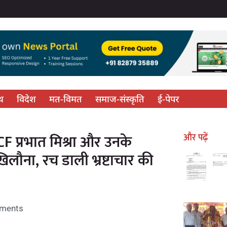
्थ
विदेश
मत-विमत
समाज-संस्कृति
ई-पेपर
 प्रभात मिश्रा और उनके
और पढ़ें
िलौना, रच डाली भ्रष्टाचार की
ments