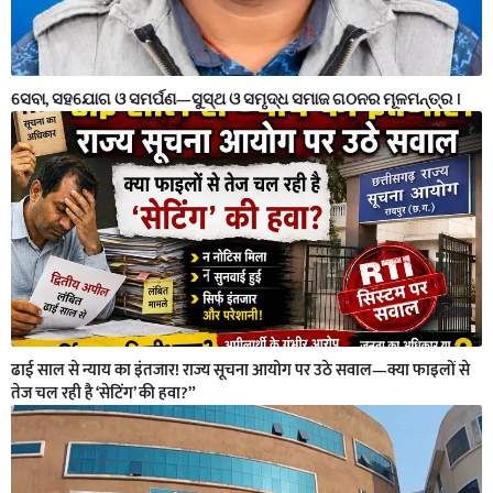
ସେବା, ସହଯୋଗ ଓ ସମର୍ପଣ—ସୁସ୍ଥ ଓ ସମୃଦ୍ଧ ସମାଜ ଗଠନର ମୂଳମନ୍ତ୍ର ।
ढाई साल से न्याय का इंतजार! राज्य सूचना आयोग पर उठे सवाल—क्या फाइलों से
तेज चल रही है ‘सेटिंग’ की हवा?”