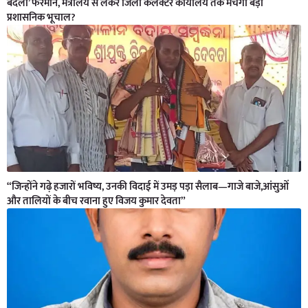
बदलो’ फरमान, मंत्रालय से लेकर जिला कलेक्टर कार्यालय तक मचेगा बड़ा
प्रशासनिक भूचाल?
“जिन्होंने गढ़े हजारों भविष्य, उनकी विदाई में उमड़ पड़ा सैलाब—गाजे बाजे,आंसुओं
और तालियों के बीच रवाना हुए विजय कुमार देवता”