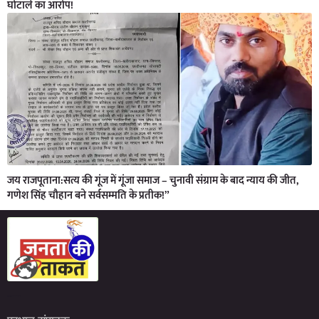
घोटाले का आरोप!
जय राजपूताना:सत्य की गूंज में गूंजा समाज – चुनावी संग्राम के बाद न्याय की जीत,
गणेश सिंह चौहान बने सर्वसम्मति के प्रतीक!”
Marketing Hack4U
7kNetwork
Earn Yatra