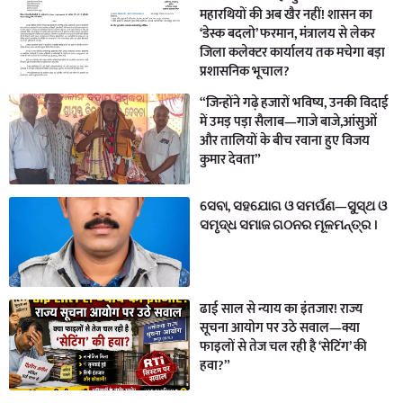
महारथियों की अब खैर नहीं! शासन का
‘डेस्क बदलो’ फरमान, मंत्रालय से लेकर
जिला कलेक्टर कार्यालय तक मचेगा बड़ा
प्रशासनिक भूचाल?
“जिन्होंने गढ़े हजारों भविष्य, उनकी विदाई
में उमड़ पड़ा सैलाब—गाजे बाजे,आंसुओं
और तालियों के बीच रवाना हुए विजय
कुमार देवता”
ସେବା, ସହଯୋଗ ଓ ସମର୍ପଣ—ସୁସ୍ଥ ଓ
ସମୃଦ୍ଧ ସମାଜ ଗଠନର ମୂଳମନ୍ତ୍ର ।
ढाई साल से न्याय का इंतजार! राज्य
सूचना आयोग पर उठे सवाल—क्या
फाइलों से तेज चल रही है ‘सेटिंग’ की
हवा?”