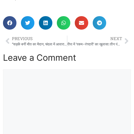
PREVIOUS
NEXT
“सड़कें बनीं मौत का मैदान, चंदला में आवारा पशुओं ने फैलाई दहशत: विधायक के वादों पर पसरा सन्नाटा, जनआंदोलन की दी चेतावनी!”
रीपा में ‘रकम–रंगदारी’ का खुलासा: तीन पंचायत सचिव के ऊपर निलंबन की गाज गिरी, तीन जनपद सीईओ पर लटकी शो‑कॉज़ की तलवार; रायपुर संभाग में मचा हड़कंप!
Leave a Comment