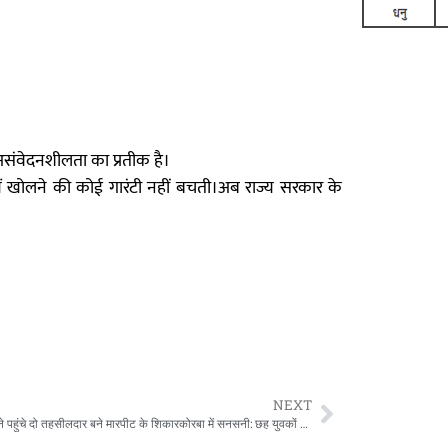
असंवेदनशीलता का प्रतीक है।
ें खोलने की कोई गारंटी नहीं बचती।अब राज्य सरकार के
NEXT
मसाज कराने पहुंचे दो तहसीलदार बने मारपीट के शिकारकोरबा में सनसनी: छह युवकों ने दीपका व हरदीबाजार तहसीलदार पर किया हमला, चार गिरफ्तार, दो फरार!