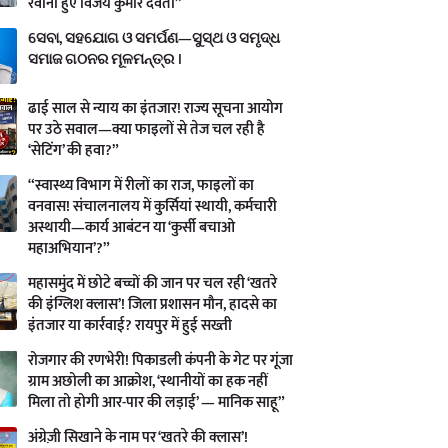
रवाना हुए विजय कुमार देवता”
ସେବା, ସହଯୋଗ ଓ ସମର୍ପଣ—ସୁସ୍ଥ ଓ ସମୃଦ୍ଧ
ସମାଜ ଗଠନର ମୂଳମନ୍ତ୍ର ।
ढाई साल से न्याय का इंतजार! राज्य सूचना आयोग
पर उठे सवाल—क्या फाइलों से तेज चल रही है
‘सेटिंग’ की हवा?”
“स्वास्थ्य विभाग में रीलों का राज, फाइलों का
वनवास! संचालनालय में कुर्सियां स्थायी, कर्मचारी
अस्थायी—कार्य आबंटन या ‘कुर्सी बचाओ
महाअभियान’?”
महासमुंद में छोटे बच्चों की जान पर चल रही ‘खतरे
की इंग्लिश क्लास’! जिला प्रशासन मौन, हादसे का
इंतजार या कार्रवाई? रायपुर में हुई सख्ती
रोजगार की रणभेरी! पिकाडली कंपनी के गेट पर गूंजा
ग्राम अछोली का आक्रोश, ‘स्थानीयों का हक नहीं
मिला तो होगी आर-पार की लड़ाई’ — मानिक साहू”
अंग्रेज़ी सिखाने के नाम पर ‘खतरे की क्लास’!