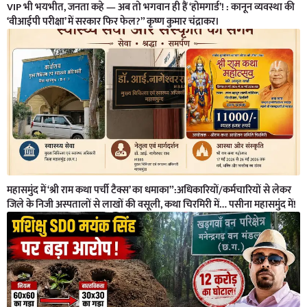
VIP भी भयभीत, जनता कहे — अब तो भगवान ही हैं ‘होमगार्ड’! : कानून व्यवस्था की
‘वीआईपी परीक्षा’ में सरकार फिर फेल?” कृष्ण कुमार चंद्राकर।
महासमुंद में ‘श्री राम कथा पर्ची टैक्स’ का धमाका”:अधिकारियों/कर्मचारियों से लेकर
जिले के निजी अस्पतालों से लाखों की वसूली, कथा चिरमिरी में… पसीना महासमुंद में!