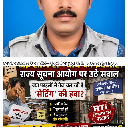
ସେବା, ସହଯୋଗ ଓ ସମର୍ପଣ—ସୁସ୍ଥ ଓ ସମୃଦ୍ଧ ସମାଜ ଗଠନର ମୂଳମନ୍ତ୍ର ।