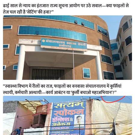
ढाई साल से न्याय का इंतजार! राज्य सूचना आयोग पर उठे सवाल—क्या फाइलों से
तेज चल रही है ‘सेटिंग’ की हवा?”
“स्वास्थ्य विभाग में रीलों का राज, फाइलों का वनवास! संचालनालय में कुर्सियां
स्थायी, कर्मचारी अस्थायी—कार्य आबंटन या ‘कुर्सी बचाओ महाअभियान’?”