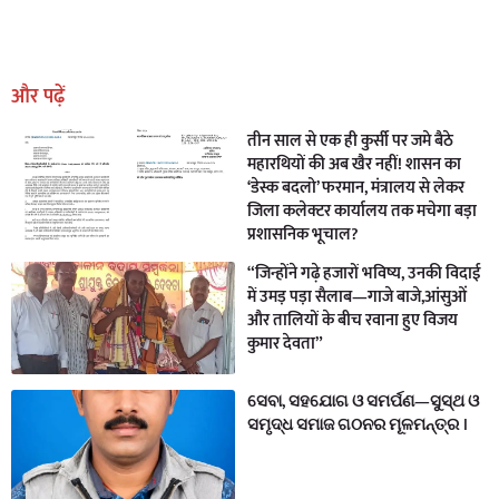
Earn Yatra
Marketing Hack4U
Marketing Hack4U
Earn Yatra
7k Network
Ask Daman
और पढ़ें
तीन साल से एक ही कुर्सी पर जमे बैठे
महारथियों की अब खैर नहीं! शासन का
‘डेस्क बदलो’ फरमान, मंत्रालय से लेकर
जिला कलेक्टर कार्यालय तक मचेगा बड़ा
प्रशासनिक भूचाल?
“जिन्होंने गढ़े हजारों भविष्य, उनकी विदाई
में उमड़ पड़ा सैलाब—गाजे बाजे,आंसुओं
और तालियों के बीच रवाना हुए विजय
कुमार देवता”
ସେବା, ସହଯୋଗ ଓ ସମର୍ପଣ—ସୁସ୍ଥ ଓ
ସମୃଦ୍ଧ ସମାଜ ଗଠନର ମୂଳମନ୍ତ୍ର ।