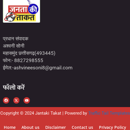
Marketing Hack4U
7kNetwork
Earn Yatra
प्रधान संपादक
अश्वनी सोनी
महासमुंद छत्तीसगढ़(493445)
फोन:- 8827298555
ईमेल:-ashvineesoni8@gmail.com
फॉलो करें
Copyright © 2024 Jantaki Takat | Powered by
Traffic Tail Templates
Home
About us
Disclaimer
Contact us
Privacy Policy