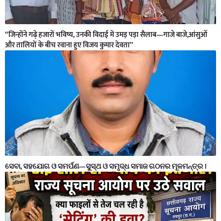
“जिन्होंने गढ़े हजारों भविष्य, उनकी विदाई में उमड़ पड़ा सैलाब—गाजे बाजे,आंसुओं
और तालियों के बीच रवाना हुए विजय कुमार देवता”
ସେବା, ସହଯୋଗ ଓ ସମର୍ପଣ—ସୁସ୍ଥ ଓ ସମୃଦ୍ଧ ସମାଜ ଗଠନର ମୂଳମନ୍ତ୍ର ।