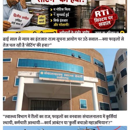
ढाई साल से न्याय का इंतजार! राज्य सूचना आयोग पर उठे सवाल—क्या फाइलों से
तेज चल रही है ‘सेटिंग’ की हवा?”
“स्वास्थ्य विभाग में रीलों का राज, फाइलों का वनवास! संचालनालय में कुर्सियां
स्थायी, कर्मचारी अस्थायी—कार्य आबंटन या ‘कुर्सी बचाओ महाअभियान’?”