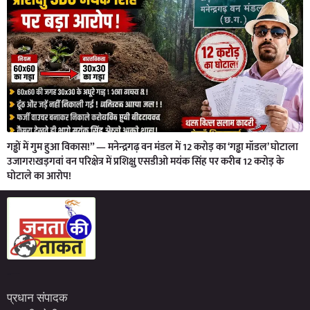
गड्ढों में गुम हुआ विकास!” — मनेन्द्रगढ़ वन मंडल में 12 करोड़ का ‘गड्ढा मॉडल’ घोटाला
उजागर!खड़गवां वन परिक्षेत्र में प्रशिक्षु एसडीओ मयंक सिंह पर करीब 12 करोड़ के
घोटाले का आरोप!
Marketing Hack4U
7kNetwork
Earn Yatra
प्रधान संपादक