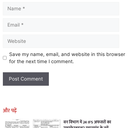
Save my name, email, and website in this browser
for the next time I comment.
Earn Yatra
Marketing Hack4U
Marketing Hack4U
Earn Yatra
7k Network
Ask Daman
और पढ़ें
वन विभाग में 24 IFS अफसरों का