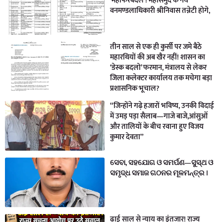
‘महाफेरबदल’! महासमुंद के नयें
वनमण्डलाधिकारी श्रीनिवास तन्नेटी होगे,
तीन साल से एक ही कुर्सी पर जमे बैठे
महारथियों की अब खैर नहीं! शासन का
‘डेस्क बदलो’ फरमान, मंत्रालय से लेकर
जिला कलेक्टर कार्यालय तक मचेगा बड़ा
प्रशासनिक भूचाल?
“जिन्होंने गढ़े हजारों भविष्य, उनकी विदाई
में उमड़ पड़ा सैलाब—गाजे बाजे,आंसुओं
और तालियों के बीच रवाना हुए विजय
कुमार देवता”
ସେବା, ସହଯୋଗ ଓ ସମର୍ପଣ—ସୁସ୍ଥ ଓ
ସମୃଦ୍ଧ ସମାଜ ଗଠନର ମୂଳମନ୍ତ୍ର ।
ढाई साल से न्याय का इंतजार! राज्य