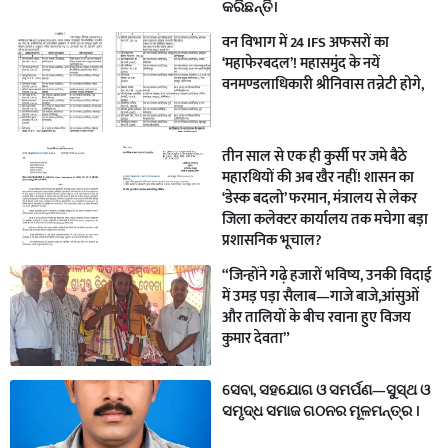
କରିଛନ୍ତି।
वन विभाग में 24 IFS अफसरों का
‘महाफेरबदल’! महासमुंद के नयें
वनमण्डलाधिकारी श्रीनिवास तन्नेटी होगे,
तीन साल से एक ही कुर्सी पर जमे बैठे
महारथियों की अब खैर नहीं! शासन का
‘डेस्क बदलो’ फरमान, मंत्रालय से लेकर
जिला कलेक्टर कार्यालय तक मचेगा बड़ा
प्रशासनिक भूचाल?
“जिन्होंने गढ़े हजारों भविष्य, उनकी विदाई
में उमड़ पड़ा सैलाब—गाजे बाजे,आंसुओं
और तालियों के बीच रवाना हुए विजय
कुमार देवता”
ସେବା, ସହଯୋଗ ଓ ସମର୍ପଣ—ସୁସ୍ଥ ଓ
ସମୃଦ୍ଧ ସମାଜ ଗଠନର ମୂଳମନ୍ତ୍ର ।