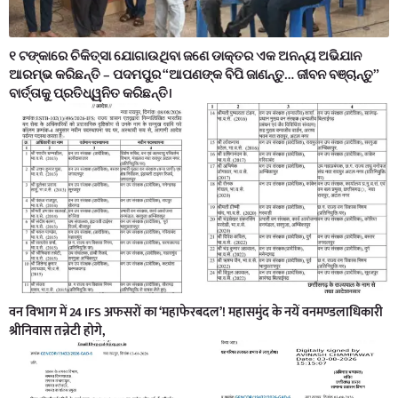
୧ ଟଙ୍କାରେ ଚିକିତ୍ସା ଯୋଗାଉଥିବା ଜଣେ ଡାକ୍ତର ଏକ ଅନନ୍ୟ ଅଭିଯାନ
ଆରମ୍ଭ କରିଛନ୍ତି – ପଦମପୁର “ଆପଣଙ୍କ ବିପି ଜାଣନ୍ତୁ… ଜୀବନ ବଞ୍ଚାନ୍ତୁ”
ବାର୍ତ୍ତାକୁ ପ୍ରତିଧ୍ୱନିତ କରିଛନ୍ତି।
वन विभाग में 24 IFS अफसरों का ‘महाफेरबदल’! महासमुंद के नयें वनमण्डलाधिकारी
श्रीनिवास तन्नेटी होगे,