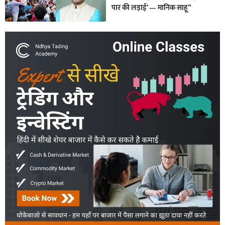
पार की लड़ाई’ — मानिक साहू”