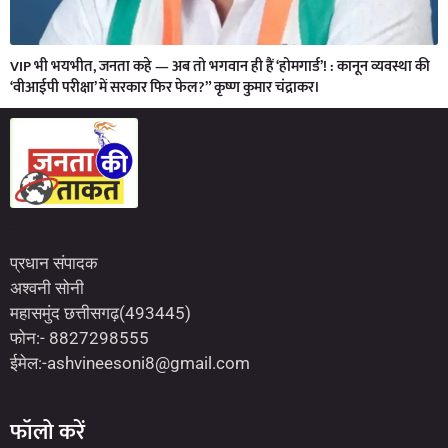
VIP भी भयभीत, जनता कहे — अब तो भगवान ही हैं ‘होमगार्ड’! : कानून व्यवस्था की
‘वीआईपी परीक्षा’ में सरकार फिर फेल?” कृष्ण कुमार चंद्राकर।
Marketing Hack4U
7kNetwork
Earn Yatra
प्रधान संपादक
अश्वनी सोनी
महासमुंद छत्तीसगढ़(493445)
फोन:- 8827298555
ईमेल:-ashvineesoni8@gmail.com
फॉलो करें