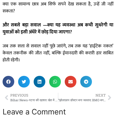
क्या एक सामान्य छात्र अब सिर्फ सपने देख सकता है, उन्हें जी नहीं
सकता?
और सबसे बड़ा सवाल —
क्या यह व्यवस्था अब कभी सुधरेगी या
युवाओं को इसी अंधेरे में छोड़ दिया जाएगा?
जब तक सत्ता से सवाल नहीं पूछे जाएंगे, तब तक यह ‘हाईटेक नकल’
केवल तकनीक की जीत नहीं, बल्कि ईमानदारी की करारी हार साबित
होती रहेगी।
PREVIOUS
NEXT
Bihar News-पटना की दहशत: खेत में सिंचाई करते वक्त गोलियों से छलनी हुआ भाजपा नेता, सुरेंद्र केवट की हत्या से मचा कोहराम!
“झोलाछाप डॉक्टर बना जल्लाद: BMO बन गया पहरेदार!”पत्थलगांव में मौत का कारोबार, स्वास्थ्य विभाग बना दर्शक दीर्घा!”….
Leave a Comment