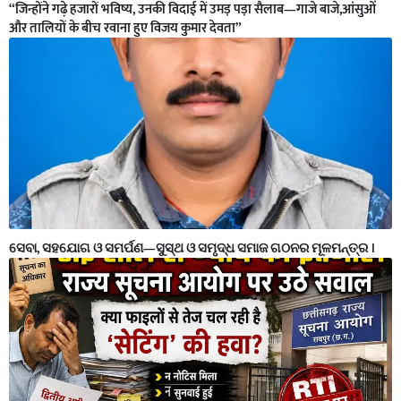
“जिन्होंने गढ़े हजारों भविष्य, उनकी विदाई में उमड़ पड़ा सैलाब—गाजे बाजे,आंसुओं
और तालियों के बीच रवाना हुए विजय कुमार देवता”
ସେବା, ସହଯୋଗ ଓ ସମର୍ପଣ—ସୁସ୍ଥ ଓ ସମୃଦ୍ଧ ସମାଜ ଗଠନର ମୂଳମନ୍ତ୍ର ।