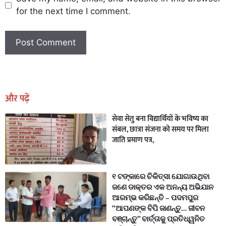
for the next time I comment.
Earn Yatra
Marketing Hack4U
Marketing Hack4U
Earn Yatra
7k Network
Ask Daman
और पढ़ें
सेवा सेतु बना विद्यार्थियों के भविष्य का
संबल, छात्रा संजना को समय पर मिला
जाति प्रमाण पत्र,
୧ ଟଙ୍କାରେ ଚିକିତ୍ସା ଯୋଗାଉଥିବା
ଜଣେ ଡାକ୍ତର ଏକ ଅନନ୍ୟ ଅଭିଯାନ
ଆରମ୍ଭ କରିଛନ୍ତି – ପଦମପୁର
“ଆପଣଙ୍କ ବିପି ଜାଣନ୍ତୁ… ଜୀବନ
ବଞ୍ଚାନ୍ତୁ” ବାର୍ତ୍ତାକୁ ପ୍ରତିଧ୍ୱନିତ