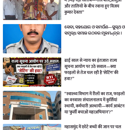
में उमड़ पड़ा सैलाब—गाजे बाजे,आंसुओं
और तालियों के बीच रवाना हुए विजय
कुमार देवता”
ସେବା, ସହଯୋଗ ଓ ସମର୍ପଣ—ସୁସ୍ଥ ଓ
ସମୃଦ୍ଧ ସମାଜ ଗଠନର ମୂଳମନ୍ତ୍ର ।
ढाई साल से न्याय का इंतजार! राज्य
सूचना आयोग पर उठे सवाल—क्या
फाइलों से तेज चल रही है ‘सेटिंग’ की
हवा?”
“स्वास्थ्य विभाग में रीलों का राज, फाइलों
का वनवास! संचालनालय में कुर्सियां
स्थायी, कर्मचारी अस्थायी—कार्य आबंटन
या ‘कुर्सी बचाओ महाअभियान’?”
महासमुंद में छोटे बच्चों की जान पर चल