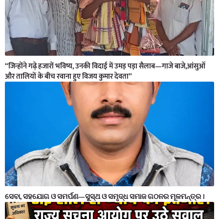
“जिन्होंने गढ़े हजारों भविष्य, उनकी विदाई में उमड़ पड़ा सैलाब—गाजे बाजे,आंसुओं
और तालियों के बीच रवाना हुए विजय कुमार देवता”
ସେବା, ସହଯୋଗ ଓ ସମର୍ପଣ—ସୁସ୍ଥ ଓ ସମୃଦ୍ଧ ସମାଜ ଗଠନର ମୂଳମନ୍ତ୍ର ।