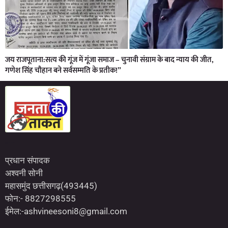
जय राजपूताना:सत्य की गूंज में गूंजा समाज – चुनावी संग्राम के बाद न्याय की जीत,
गणेश सिंह चौहान बने सर्वसम्मति के प्रतीक!”
Marketing Hack4U
7kNetwork
Earn Yatra
प्रधान संपादक
अश्वनी सोनी
महासमुंद छत्तीसगढ़(493445)
फोन:- 8827298555
ईमेल:-ashvineesoni8@gmail.com