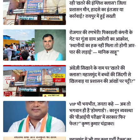
रही ‘खतरे की इंग्लिश क्लास’! जिला
प्रशासन मौन, हादसे का इंतजार या
कार्रवाई? रायपुर में हुई सख्ती
रोजगार की रणभेरी! पिकाडली कंपनी के
गेट पर गूंजा ग्राम अछोली का आक्रोश,
‘स्थानीयों का हक नहीं मिला तो होगी आर-
पार की लड़ाई’ — मानिक साहू”
अंग्रेज़ी सिखाने के नाम पर ‘खतरे की
क्लास’! महासमुंद में बच्चों की जिंदगी से
खिलवाड़ या प्रशासन की आंखों पर पट्टी?”
VIP भी भयभीत, जनता कहे — अब तो
भगवान ही हैं ‘होमगार्ड’! : कानून व्यवस्था
की ‘वीआईपी परीक्षा’ में सरकार फिर
फेल?” कृष्ण कुमार चंद्राकर।
महासमुंद में ‘श्री राम कथा पर्ची टैक्स’ का