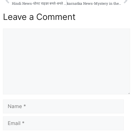
Hindi News-घोस्ट राइडर बनते-बनते मौत से लौटा!” – लाइटर को दांतों से तोड़ते ही आग का गोला बना चेहरा, कैमरे पर कैद हुआ खौफनाक मंजर!
karnatka News-Mystery in the Hills: Russian Woman and Her Daughters Rescued from Gokarna Cave After Years in Seclusion!
Leave a Comment