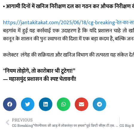
• आगामी दिनों में खनिज निरीक्षण दल का गठन कर औचक निरीक्षण की 
https://jantakitakat.com/2025/06/18/cg-breaking-रेत-का-साम्
बड़गांव में हुई यह कार्रवाई एक उदाहरण है कि यदि प्रशासन चाहे 
कानून के शासन की पुनः स्थापना की दिशा में एक बड़ा कदम है, बल्कि जनत
कलेक्टर लंगेह की सक्रियता और खनिज विभाग की तत्परता यह संकेत देती 
“
नियम तोड़ोगे, तो कारोबार भी टूटेगा!”
— महासमुंद प्रशासन की स्पष्ट चेतावनी!
PREVIOUS
CG Breaking”गोपनीयता की आड़ में लोकतंत्र पर हमला”:पूर्व डिप्टी सीएम टी.एस. सिंहदेव का तीखा प्रहार—”भाजपा सरकार का नया फरमान: अब मीडिया भी ‘पास’ लेकर बोले!”