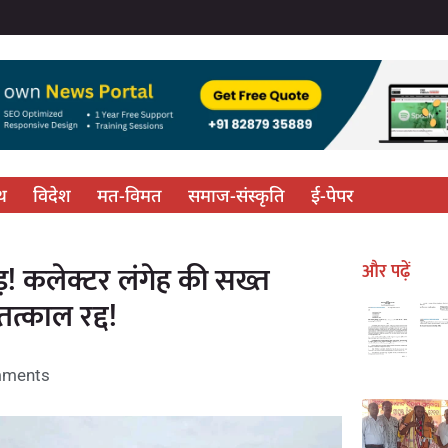
्थ
विदेश
मत-विमत
समाज-संस्कृति
ई-पेपर
ड़! कलेक्टर लंगेह की सख्त
और पढ़ें
तत्काल रद्द!
ments