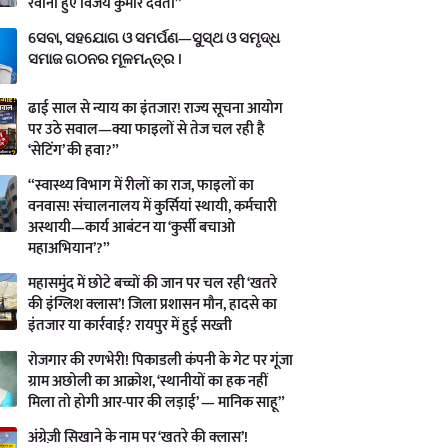
रवाना हुए विजय कुमार देवता”
ସେବା, ସହଯୋଗ ଓ ସମର୍ପଣ—ସୁସ୍ଥ ଓ ସମୃଦ୍ଧ
ସମାଜ ଗଠନର ମୂଳମନ୍ତ୍ର ।
ढाई साल से न्याय का इंतजार! राज्य सूचना आयोग
पर उठे सवाल—क्या फाइलों से तेज चल रही है
‘सेटिंग’ की हवा?”
“स्वास्थ्य विभाग में रीलों का राज, फाइलों का
वनवास! संचालनालय में कुर्सियां स्थायी, कर्मचारी
अस्थायी—कार्य आबंटन या ‘कुर्सी बचाओ
महाअभियान’?”
महासमुंद में छोटे बच्चों की जान पर चल रही ‘खतरे
की इंग्लिश क्लास’! जिला प्रशासन मौन, हादसे का
इंतजार या कार्रवाई? रायपुर में हुई सख्ती
रोजगार की रणभेरी! पिकाडली कंपनी के गेट पर गूंजा
ग्राम अछोली का आक्रोश, ‘स्थानीयों का हक नहीं
मिला तो होगी आर-पार की लड़ाई’ — मानिक साहू”
अंग्रेज़ी सिखाने के नाम पर ‘खतरे की क्लास’!