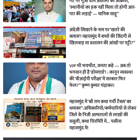
गेट पर गूंजा ग्राम अछोली का आक्रोश,
‘स्थानीयों का हक नहीं मिला तो होगी आर-
पार की लड़ाई’ — मानिक साहू”
अंग्रेज़ी सिखाने के नाम पर ‘खतरे की
क्लास’! महासमुंद में बच्चों की जिंदगी से
खिलवाड़ या प्रशासन की आंखों पर पट्टी?”
VIP भी भयभीत, जनता कहे — अब तो
भगवान ही हैं ‘होमगार्ड’! : कानून व्यवस्था
की ‘वीआईपी परीक्षा’ में सरकार फिर
फेल?” कृष्ण कुमार चंद्राकर।
महासमुंद में ‘श्री राम कथा पर्ची टैक्स’ का
धमाका”:अधिकारियों/कर्मचारियों से लेकर
जिले के निजी अस्पतालों से लाखों की
वसूली, कथा चिरमिरी में… पसीना
महासमुंद में!