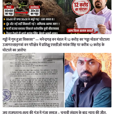
गड्ढों में गुम हुआ विकास!” — मनेन्द्रगढ़ वन मंडल में 12 करोड़ का ‘गड्ढा मॉडल’ घोटाला
उजागर!खड़गवां वन परिक्षेत्र में प्रशिक्षु एसडीओ मयंक सिंह पर करीब 12 करोड़ के
घोटाले का आरोप!
जय राजपूताना:सत्य की गूंज में गूंजा समाज – चुनावी संग्राम के बाद न्याय की जीत,