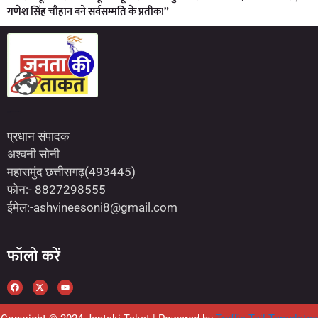
गणेश सिंह चौहान बने सर्वसम्मति के प्रतीक!”
Marketing Hack4U
7kNetwork
Earn Yatra
प्रधान संपादक
अश्वनी सोनी
महासमुंद छत्तीसगढ़(493445)
फोन:- 8827298555
ईमेल:-ashvineesoni8@gmail.com
फॉलो करें