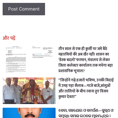
Earn Yatra
Marketing Hack4U
Marketing Hack4U
Earn Yatra
7k Network
Ask Daman
और पढ़ें
तीन साल से एक ही कुर्सी पर जमे बैठे
महारथियों की अब खैर नहीं! शासन का
‘डेस्क बदलो’ फरमान, मंत्रालय से लेकर
जिला कलेक्टर कार्यालय तक मचेगा बड़ा
प्रशासनिक भूचाल?
“जिन्होंने गढ़े हजारों भविष्य, उनकी विदाई
में उमड़ पड़ा सैलाब—गाजे बाजे,आंसुओं
और तालियों के बीच रवाना हुए विजय
कुमार देवता”
ସେବା, ସହଯୋଗ ଓ ସମର୍ପଣ—ସୁସ୍ଥ ଓ
ସମୃଦ୍ଧ ସମାଜ ଗଠନର ମୂଳମନ୍ତ୍ର ।