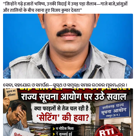
“जिन्होंने गढ़े हजारों भविष्य, उनकी विदाई में उमड़ पड़ा सैलाब—गाजे बाजे,आंसुओं
और तालियों के बीच रवाना हुए विजय कुमार देवता”
ସେବା, ସହଯୋଗ ଓ ସମର୍ପଣ—ସୁସ୍ଥ ଓ ସମୃଦ୍ଧ ସମାଜ ଗଠନର ମୂଳମନ୍ତ୍ର ।