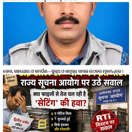
ସେବା, ସହଯୋଗ ଓ ସମର୍ପଣ—ସୁସ୍ଥ ଓ ସମୃଦ୍ଧ ସମାଜ ଗଠନର ମୂଳମନ୍ତ୍ର ।