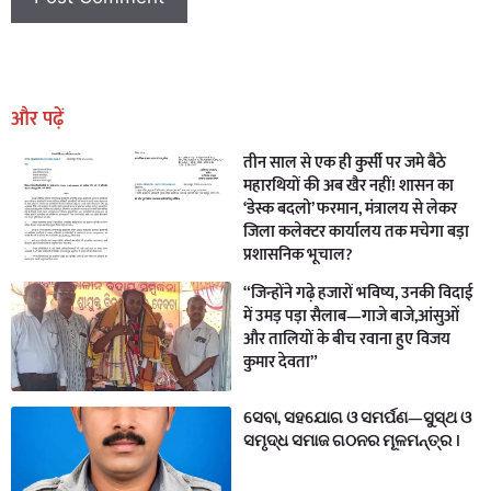
Earn Yatra
Marketing Hack4U
Marketing Hack4U
Earn Yatra
7k Network
Ask Daman
और पढ़ें
तीन साल से एक ही कुर्सी पर जमे बैठे
महारथियों की अब खैर नहीं! शासन का
‘डेस्क बदलो’ फरमान, मंत्रालय से लेकर
जिला कलेक्टर कार्यालय तक मचेगा बड़ा
प्रशासनिक भूचाल?
“जिन्होंने गढ़े हजारों भविष्य, उनकी विदाई
में उमड़ पड़ा सैलाब—गाजे बाजे,आंसुओं
और तालियों के बीच रवाना हुए विजय
कुमार देवता”
ସେବା, ସହଯୋଗ ଓ ସମର୍ପଣ—ସୁସ୍ଥ ଓ
ସମୃଦ୍ଧ ସମାଜ ଗଠନର ମୂଳମନ୍ତ୍ର ।