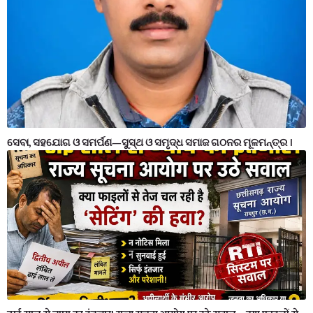
ସେବା, ସହଯୋଗ ଓ ସମର୍ପଣ—ସୁସ୍ଥ ଓ ସମୃଦ୍ଧ ସମାଜ ଗଠନର ମୂଳମନ୍ତ୍ର ।