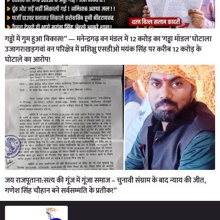
गड्ढों में गुम हुआ विकास!” — मनेन्द्रगढ़ वन मंडल में 12 करोड़ का ‘गड्ढा मॉडल’ घोटाला
उजागर!खड़गवां वन परिक्षेत्र में प्रशिक्षु एसडीओ मयंक सिंह पर करीब 12 करोड़ के
घोटाले का आरोप!
जय राजपूताना:सत्य की गूंज में गूंजा समाज – चुनावी संग्राम के बाद न्याय की जीत,
गणेश सिंह चौहान बने सर्वसम्मति के प्रतीक!”