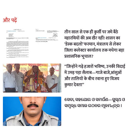
Earn Yatra
Marketing Hack4U
Marketing Hack4U
Earn Yatra
7k Network
Ask Daman
और पढ़ें
तीन साल से एक ही कुर्सी पर जमे बैठे
महारथियों की अब खैर नहीं! शासन का
‘डेस्क बदलो’ फरमान, मंत्रालय से लेकर
जिला कलेक्टर कार्यालय तक मचेगा बड़ा
प्रशासनिक भूचाल?
“जिन्होंने गढ़े हजारों भविष्य, उनकी विदाई
में उमड़ पड़ा सैलाब—गाजे बाजे,आंसुओं
और तालियों के बीच रवाना हुए विजय
कुमार देवता”
ସେବା, ସହଯୋଗ ଓ ସମର୍ପଣ—ସୁସ୍ଥ ଓ
ସମୃଦ୍ଧ ସମାଜ ଗଠନର ମୂଳମନ୍ତ୍ର ।