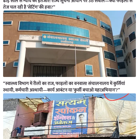
ढाई साल से न्याय का इंतजार! राज्य सूचना आयोग पर उठे सवाल—क्या फाइलों से
तेज चल रही है ‘सेटिंग’ की हवा?”
“स्वास्थ्य विभाग में रीलों का राज, फाइलों का वनवास! संचालनालय में कुर्सियां
स्थायी, कर्मचारी अस्थायी—कार्य आबंटन या ‘कुर्सी बचाओ महाअभियान’?”