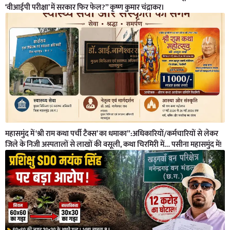
‘वीआईपी परीक्षा’ में सरकार फिर फेल?” कृष्ण कुमार चंद्राकर।
महासमुंद में ‘श्री राम कथा पर्ची टैक्स’ का धमाका”:अधिकारियों/कर्मचारियों से लेकर
जिले के निजी अस्पतालों से लाखों की वसूली, कथा चिरमिरी में… पसीना महासमुंद में!