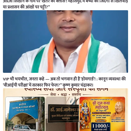
अंग्रेज़ी सिखाने के नाम पर ‘खतरे की क्लास’! महासमुंद में बच्चों की जिंदगी से खिलवाड़
या प्रशासन की आंखों पर पट्टी?”
VIP भी भयभीत, जनता कहे — अब तो भगवान ही हैं ‘होमगार्ड’! : कानून व्यवस्था की
‘वीआईपी परीक्षा’ में सरकार फिर फेल?” कृष्ण कुमार चंद्राकर।