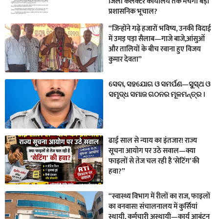
जिला कलेक्टर कार्यालय तक मचेगा बड़ा
प्रशासनिक भूचाल?
“जिन्होंने गढ़े हजारों भविष्य, उनकी विदाई
में उमड़ पड़ा सैलाब—गाजे बाजे,आंसुओं
और तालियों के बीच रवाना हुए विजय
कुमार देवता”
ସେବା, ସହଯୋଗ ଓ ସମର୍ପଣ—ସୁସ୍ଥ ଓ
ସମୃଦ୍ଧ ସମାଜ ଗଠନର ମୂଳମନ୍ତ୍ର ।
ढाई साल से न्याय का इंतजार! राज्य
सूचना आयोग पर उठे सवाल—क्या
फाइलों से तेज चल रही है ‘सेटिंग’ की
हवा?”
“स्वास्थ्य विभाग में रीलों का राज, फाइलों
का वनवास! संचालनालय में कुर्सियां
स्थायी, कर्मचारी अस्थायी—कार्य आबंटन