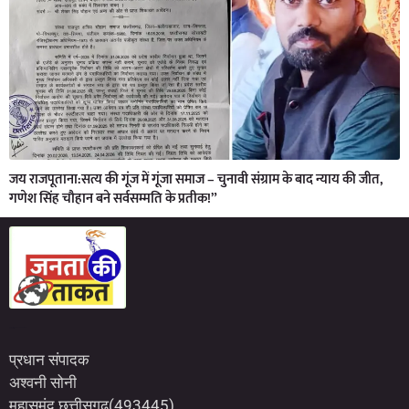
जय राजपूताना:सत्य की गूंज में गूंजा समाज – चुनावी संग्राम के बाद न्याय की जीत,
गणेश सिंह चौहान बने सर्वसम्मति के प्रतीक!”
Marketing Hack4U
7kNetwork
Earn Yatra
प्रधान संपादक
अश्वनी सोनी
महासमुंद छत्तीसगढ़(493445)