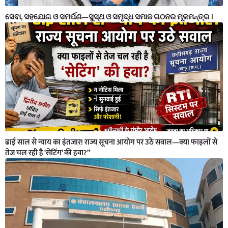
ସେବା, ସହଯୋଗ ଓ ସମର୍ପଣ—ସୁସ୍ଥ ଓ ସମୃଦ୍ଧ ସମାଜ ଗଠନର ମୂଳମନ୍ତ୍ର ।
ढाई साल से न्याय का इंतजार! राज्य सूचना आयोग पर उठे सवाल—क्या फाइलों से
तेज चल रही है ‘सेटिंग’ की हवा?”