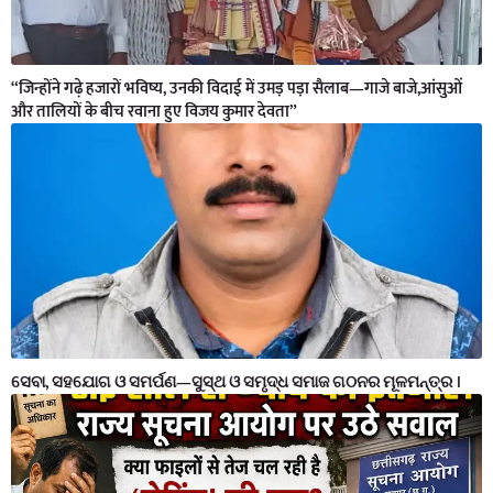
“जिन्होंने गढ़े हजारों भविष्य, उनकी विदाई में उमड़ पड़ा सैलाब—गाजे बाजे,आंसुओं
और तालियों के बीच रवाना हुए विजय कुमार देवता”
ସେବା, ସହଯୋଗ ଓ ସମର୍ପଣ—ସୁସ୍ଥ ଓ ସମୃଦ୍ଧ ସମାଜ ଗଠନର ମୂଳମନ୍ତ୍ର ।