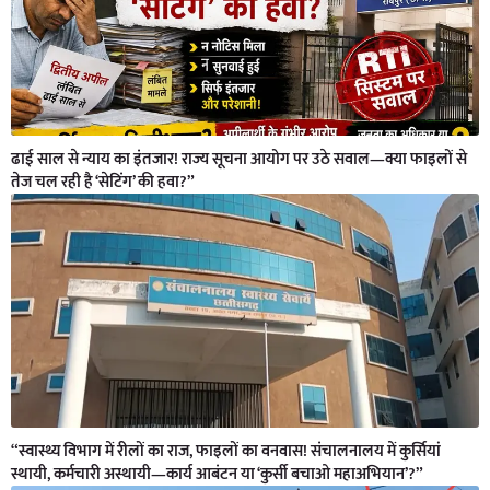
ढाई साल से न्याय का इंतजार! राज्य सूचना आयोग पर उठे सवाल—क्या फाइलों से
तेज चल रही है ‘सेटिंग’ की हवा?”
“स्वास्थ्य विभाग में रीलों का राज, फाइलों का वनवास! संचालनालय में कुर्सियां
स्थायी, कर्मचारी अस्थायी—कार्य आबंटन या ‘कुर्सी बचाओ महाअभियान’?”