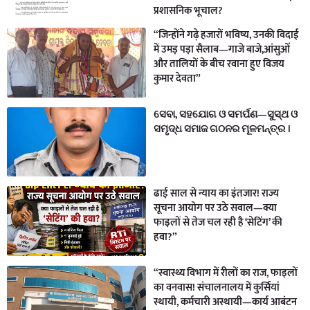
प्रशासनिक भूचाल?
“जिन्होंने गढ़े हजारों भविष्य, उनकी विदाई
में उमड़ पड़ा सैलाब—गाजे बाजे,आंसुओं
और तालियों के बीच रवाना हुए विजय
कुमार देवता”
ସେବା, ସହଯୋଗ ଓ ସମର୍ପଣ—ସୁସ୍ଥ ଓ
ସମୃଦ୍ଧ ସମାଜ ଗଠନର ମୂଳମନ୍ତ୍ର ।
ढाई साल से न्याय का इंतजार! राज्य
सूचना आयोग पर उठे सवाल—क्या
फाइलों से तेज चल रही है ‘सेटिंग’ की
हवा?”
“स्वास्थ्य विभाग में रीलों का राज, फाइलों
का वनवास! संचालनालय में कुर्सियां
स्थायी, कर्मचारी अस्थायी—कार्य आबंटन