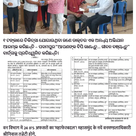
୧ ଟଙ୍କାରେ ଚିକିତ୍ସା ଯୋଗାଉଥିବା ଜଣେ ଡାକ୍ତର ଏକ ଅନନ୍ୟ ଅଭିଯାନ
ଆରମ୍ଭ କରିଛନ୍ତି – ପଦମପୁର “ଆପଣଙ୍କ ବିପି ଜାଣନ୍ତୁ… ଜୀବନ ବଞ୍ଚାନ୍ତୁ”
ବାର୍ତ୍ତାକୁ ପ୍ରତିଧ୍ୱନିତ କରିଛନ୍ତି।
वन विभाग में 24 IFS अफसरों का ‘महाफेरबदल’! महासमुंद के नयें वनमण्डलाधिकारी
श्रीनिवास तन्नेटी होगे,