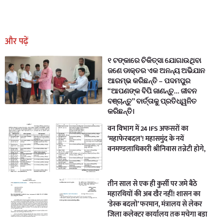
Earn Yatra
Marketing Hack4U
Marketing Hack4U
Earn Yatra
7k Network
Ask Daman
और पढ़ें
୧ ଟଙ୍କାରେ ଚିକିତ୍ସା ଯୋଗାଉଥିବା
ଜଣେ ଡାକ୍ତର ଏକ ଅନନ୍ୟ ଅଭିଯାନ
ଆରମ୍ଭ କରିଛନ୍ତି – ପଦମପୁର
“ଆପଣଙ୍କ ବିପି ଜାଣନ୍ତୁ… ଜୀବନ
ବଞ୍ଚାନ୍ତୁ” ବାର୍ତ୍ତାକୁ ପ୍ରତିଧ୍ୱନିତ
କରିଛନ୍ତି।
वन विभाग में 24 IFS अफसरों का
‘महाफेरबदल’! महासमुंद के नयें
वनमण्डलाधिकारी श्रीनिवास तन्नेटी होगे,
तीन साल से एक ही कुर्सी पर जमे बैठे
महारथियों की अब खैर नहीं! शासन का
‘डेस्क बदलो’ फरमान, मंत्रालय से लेकर
जिला कलेक्टर कार्यालय तक मचेगा बड़ा