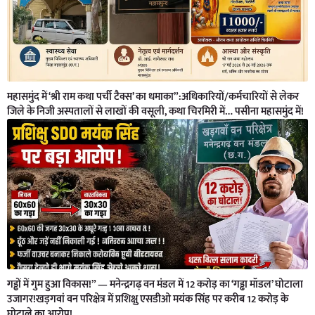
महासमुंद में ‘श्री राम कथा पर्ची टैक्स’ का धमाका”:अधिकारियों/कर्मचारियों से लेकर
जिले के निजी अस्पतालों से लाखों की वसूली, कथा चिरमिरी में… पसीना महासमुंद में!
गड्ढों में गुम हुआ विकास!” — मनेन्द्रगढ़ वन मंडल में 12 करोड़ का ‘गड्ढा मॉडल’ घोटाला
उजागर!खड़गवां वन परिक्षेत्र में प्रशिक्षु एसडीओ मयंक सिंह पर करीब 12 करोड़ के
घोटाले का आरोप!