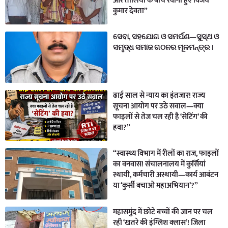
और तालियों के बीच रवाना हुए विजय
कुमार देवता”
ସେବା, ସହଯୋଗ ଓ ସମର୍ପଣ—ସୁସ୍ଥ ଓ
ସମୃଦ୍ଧ ସମାଜ ଗଠନର ମୂଳମନ୍ତ୍ର ।
ढाई साल से न्याय का इंतजार! राज्य
सूचना आयोग पर उठे सवाल—क्या
फाइलों से तेज चल रही है ‘सेटिंग’ की
हवा?”
“स्वास्थ्य विभाग में रीलों का राज, फाइलों
का वनवास! संचालनालय में कुर्सियां
स्थायी, कर्मचारी अस्थायी—कार्य आबंटन
या ‘कुर्सी बचाओ महाअभियान’?”
महासमुंद में छोटे बच्चों की जान पर चल
रही ‘खतरे की इंग्लिश क्लास’! जिला