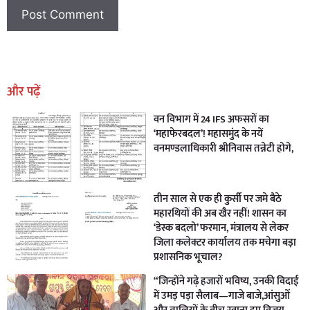
Earn Yatra
Marketing Hack4U
Marketing Hack4U
Earn Yatra
7k Network
Ask Daman
और पढ़ें
वन विभाग में 24 IFS अफसरों का
‘महाफेरबदल’! महासमुंद के नयें
वनमण्डलाधिकारी श्रीनिवास तन्नेटी होगे,
तीन साल से एक ही कुर्सी पर जमे बैठे
महारथियों की अब खैर नहीं! शासन का
‘डेस्क बदलो’ फरमान, मंत्रालय से लेकर
जिला कलेक्टर कार्यालय तक मचेगा बड़ा
प्रशासनिक भूचाल?
“जिन्होंने गढ़े हजारों भविष्य, उनकी विदाई
में उमड़ पड़ा सैलाब—गाजे बाजे,आंसुओं