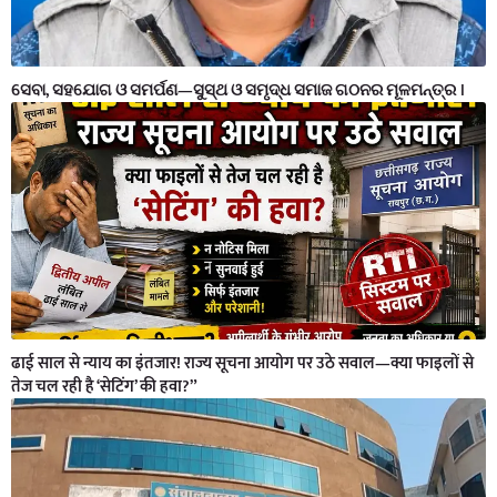
ସେବା, ସହଯୋଗ ଓ ସମର୍ପଣ—ସୁସ୍ଥ ଓ ସମୃଦ୍ଧ ସମାଜ ଗଠନର ମୂଳମନ୍ତ୍ର ।
ढाई साल से न्याय का इंतजार! राज्य सूचना आयोग पर उठे सवाल—क्या फाइलों से
तेज चल रही है ‘सेटिंग’ की हवा?”