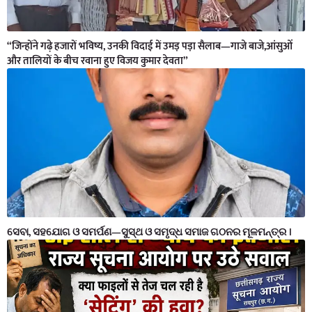
“जिन्होंने गढ़े हजारों भविष्य, उनकी विदाई में उमड़ पड़ा सैलाब—गाजे बाजे,आंसुओं
और तालियों के बीच रवाना हुए विजय कुमार देवता”
ସେବା, ସହଯୋଗ ଓ ସମର୍ପଣ—ସୁସ୍ଥ ଓ ସମୃଦ୍ଧ ସମାଜ ଗଠନର ମୂଳମନ୍ତ୍ର ।