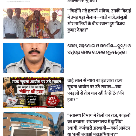
प्रशासनिक भूचाल?
“जिन्होंने गढ़े हजारों भविष्य, उनकी विदाई
में उमड़ पड़ा सैलाब—गाजे बाजे,आंसुओं
और तालियों के बीच रवाना हुए विजय
कुमार देवता”
ସେବା, ସହଯୋଗ ଓ ସମର୍ପଣ—ସୁସ୍ଥ ଓ
ସମୃଦ୍ଧ ସମାଜ ଗଠନର ମୂଳମନ୍ତ୍ର ।
ढाई साल से न्याय का इंतजार! राज्य
सूचना आयोग पर उठे सवाल—क्या
फाइलों से तेज चल रही है ‘सेटिंग’ की
हवा?”
“स्वास्थ्य विभाग में रीलों का राज, फाइलों
का वनवास! संचालनालय में कुर्सियां
स्थायी, कर्मचारी अस्थायी—कार्य आबंटन
या ‘कुर्सी बचाओ महाअभियान’?”