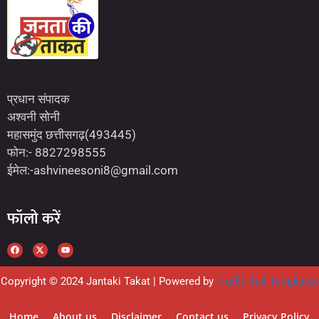
Marketing Hack4U
7kNetwork
Earn Yatra
प्रधान संपादक
अश्वनी सोनी
महासमुंद छत्तीसगढ़(493445)
फोन:- 8827298555
ईमेल:-ashvineesoni8@gmail.com
फॉलो करें
Copyright © 2024 Jantaki Takat | Powered by
Traffic Tail Templates
Home
About us
Disclaimer
Contact us
Privacy Policy