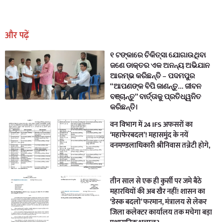
Earn Yatra
Marketing Hack4U
Marketing Hack4U
Earn Yatra
7k Network
Ask Daman
और पढ़ें
୧ ଟଙ୍କାରେ ଚିକିତ୍ସା ଯୋଗାଉଥିବା
ଜଣେ ଡାକ୍ତର ଏକ ଅନନ୍ୟ ଅଭିଯାନ
ଆରମ୍ଭ କରିଛନ୍ତି – ପଦମପୁର
“ଆପଣଙ୍କ ବିପି ଜାଣନ୍ତୁ… ଜୀବନ
ବଞ୍ଚାନ୍ତୁ” ବାର୍ତ୍ତାକୁ ପ୍ରତିଧ୍ୱନିତ
କରିଛନ୍ତି।
वन विभाग में 24 IFS अफसरों का
‘महाफेरबदल’! महासमुंद के नयें
वनमण्डलाधिकारी श्रीनिवास तन्नेटी होगे,
तीन साल से एक ही कुर्सी पर जमे बैठे
महारथियों की अब खैर नहीं! शासन का
‘डेस्क बदलो’ फरमान, मंत्रालय से लेकर
जिला कलेक्टर कार्यालय तक मचेगा बड़ा