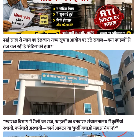
ढाई साल से न्याय का इंतजार! राज्य सूचना आयोग पर उठे सवाल—क्या फाइलों से
तेज चल रही है ‘सेटिंग’ की हवा?”
“स्वास्थ्य विभाग में रीलों का राज, फाइलों का वनवास! संचालनालय में कुर्सियां
स्थायी, कर्मचारी अस्थायी—कार्य आबंटन या ‘कुर्सी बचाओ महाअभियान’?”