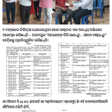
୧ ଟଙ୍କାରେ ଚିକିତ୍ସା ଯୋଗାଉଥିବା ଜଣେ ଡାକ୍ତର ଏକ ଅନନ୍ୟ ଅଭିଯାନ
ଆରମ୍ଭ କରିଛନ୍ତି – ପଦମପୁର “ଆପଣଙ୍କ ବିପି ଜାଣନ୍ତୁ… ଜୀବନ ବଞ୍ଚାନ୍ତୁ”
ବାର୍ତ୍ତାକୁ ପ୍ରତିଧ୍ୱନିତ କରିଛନ୍ତି।
वन विभाग में 24 IFS अफसरों का ‘महाफेरबदल’! महासमुंद के नयें वनमण्डलाधिकारी
श्रीनिवास तन्नेटी होगे,