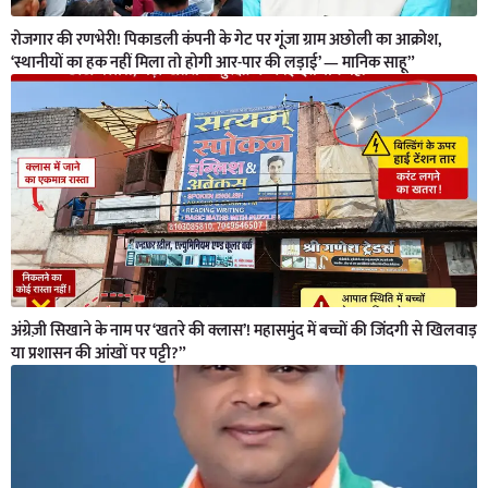
रोजगार की रणभेरी! पिकाडली कंपनी के गेट पर गूंजा ग्राम अछोली का आक्रोश,
‘स्थानीयों का हक नहीं मिला तो होगी आर-पार की लड़ाई’ — मानिक साहू”
अंग्रेज़ी सिखाने के नाम पर ‘खतरे की क्लास’! महासमुंद में बच्चों की जिंदगी से खिलवाड़
या प्रशासन की आंखों पर पट्टी?”