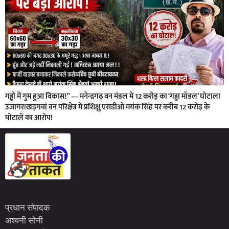
गड्ढों में गुम हुआ विकास!” — मनेन्द्रगढ़ वन मंडल में 12 करोड़ का ‘गड्ढा मॉडल’ घोटाला
उजागर!खड़गवां वन परिक्षेत्र में प्रशिक्षु एसडीओ मयंक सिंह पर करीब 12 करोड़ के
घोटाले का आरोप!
Marketing Hack4U
7kNetwork
Earn Yatra
प्रधान संपादक
अश्वनी सोनी