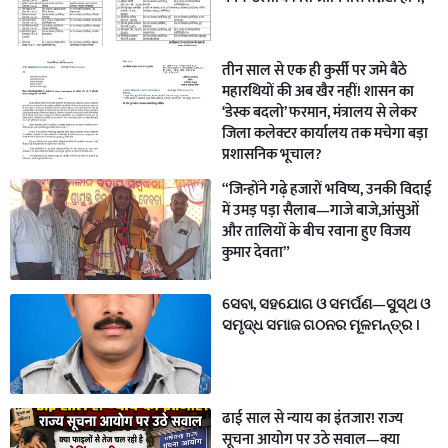
तीन साल से एक ही कुर्सी पर जमे बैठे
महारथियों की अब खैर नहीं! शासन का
‘डेस्क बदलो’ फरमान, मंत्रालय से लेकर
जिला कलेक्टर कार्यालय तक मचेगा बड़ा
प्रशासनिक भूचाल?
“जिन्होंने गढ़े हजारों भविष्य, उनकी विदाई
में उमड़ पड़ा सैलाब—गाजे बाजे,आंसुओं
और तालियों के बीच रवाना हुए विजय
कुमार देवता”
ସେବା, ସହଯୋଗ ଓ ସମର୍ପଣ—ସୁସ୍ଥ ଓ
ସମୃଦ୍ଧ ସମାଜ ଗଠନର ମୂଳମନ୍ତ୍ର ।
ढाई साल से न्याय का इंतजार! राज्य
सूचना आयोग पर उठे सवाल—क्या