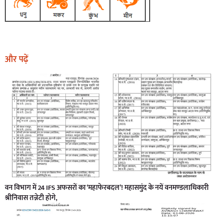
और पढ़ें
वन विभाग में 24 IFS अफसरों का ‘महाफेरबदल’! महासमुंद के नयें वनमण्डलाधिकारी
श्रीनिवास तन्नेटी होगे,