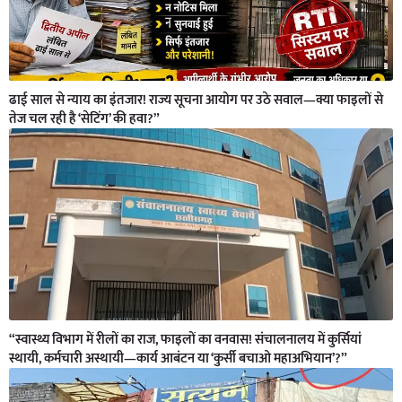
ढाई साल से न्याय का इंतजार! राज्य सूचना आयोग पर उठे सवाल—क्या फाइलों से
तेज चल रही है ‘सेटिंग’ की हवा?”
“स्वास्थ्य विभाग में रीलों का राज, फाइलों का वनवास! संचालनालय में कुर्सियां
स्थायी, कर्मचारी अस्थायी—कार्य आबंटन या ‘कुर्सी बचाओ महाअभियान’?”