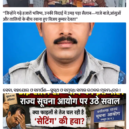
“जिन्होंने गढ़े हजारों भविष्य, उनकी विदाई में उमड़ पड़ा सैलाब—गाजे बाजे,आंसुओं
और तालियों के बीच रवाना हुए विजय कुमार देवता”
ସେବା, ସହଯୋଗ ଓ ସମର୍ପଣ—ସୁସ୍ଥ ଓ ସମୃଦ୍ଧ ସମାଜ ଗଠନର ମୂଳମନ୍ତ୍ର ।