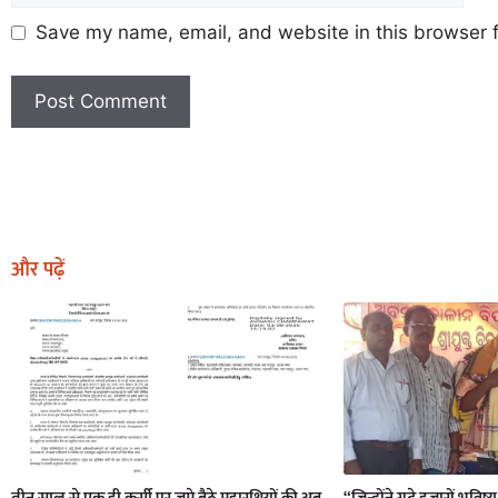
Save my name, email, and website in this browser f
Earn Yatra
Marketing Hack4U
Marketing Hack4U
Earn Yatra
7k Network
Ask Daman
और पढ़ें