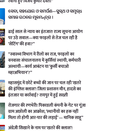
रवाना हुए विजय कुमार देवता”
ସେବା, ସହଯୋଗ ଓ ସମର୍ପଣ—ସୁସ୍ଥ ଓ ସମୃଦ୍ଧ
ସମାଜ ଗଠନର ମୂଳମନ୍ତ୍ର ।
ढाई साल से न्याय का इंतजार! राज्य सूचना आयोग
पर उठे सवाल—क्या फाइलों से तेज चल रही है
‘सेटिंग’ की हवा?”
“स्वास्थ्य विभाग में रीलों का राज, फाइलों का
वनवास! संचालनालय में कुर्सियां स्थायी, कर्मचारी
अस्थायी—कार्य आबंटन या ‘कुर्सी बचाओ
महाअभियान’?”
महासमुंद में छोटे बच्चों की जान पर चल रही ‘खतरे
की इंग्लिश क्लास’! जिला प्रशासन मौन, हादसे का
इंतजार या कार्रवाई? रायपुर में हुई सख्ती
रोजगार की रणभेरी! पिकाडली कंपनी के गेट पर गूंजा
ग्राम अछोली का आक्रोश, ‘स्थानीयों का हक नहीं
मिला तो होगी आर-पार की लड़ाई’ — मानिक साहू”
अंग्रेज़ी सिखाने के नाम पर ‘खतरे की क्लास’!