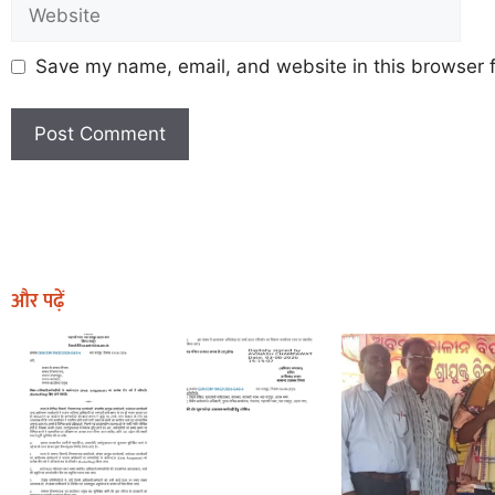
Save my name, email, and website in this browser f
Earn Yatra
Marketing Hack4U
Marketing Hack4U
Earn Yatra
7k Network
Ask Daman
और पढ़ें