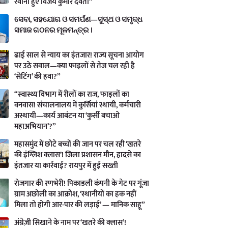
रवाना हुए विजय कुमार देवता”
ସେବା, ସହଯୋଗ ଓ ସମର୍ପଣ—ସୁସ୍ଥ ଓ ସମୃଦ୍ଧ
ସମାଜ ଗଠନର ମୂଳମନ୍ତ୍ର ।
ढाई साल से न्याय का इंतजार! राज्य सूचना आयोग
पर उठे सवाल—क्या फाइलों से तेज चल रही है
‘सेटिंग’ की हवा?”
“स्वास्थ्य विभाग में रीलों का राज, फाइलों का
वनवास! संचालनालय में कुर्सियां स्थायी, कर्मचारी
अस्थायी—कार्य आबंटन या ‘कुर्सी बचाओ
महाअभियान’?”
महासमुंद में छोटे बच्चों की जान पर चल रही ‘खतरे
की इंग्लिश क्लास’! जिला प्रशासन मौन, हादसे का
इंतजार या कार्रवाई? रायपुर में हुई सख्ती
रोजगार की रणभेरी! पिकाडली कंपनी के गेट पर गूंजा
ग्राम अछोली का आक्रोश, ‘स्थानीयों का हक नहीं
मिला तो होगी आर-पार की लड़ाई’ — मानिक साहू”
अंग्रेज़ी सिखाने के नाम पर ‘खतरे की क्लास’!