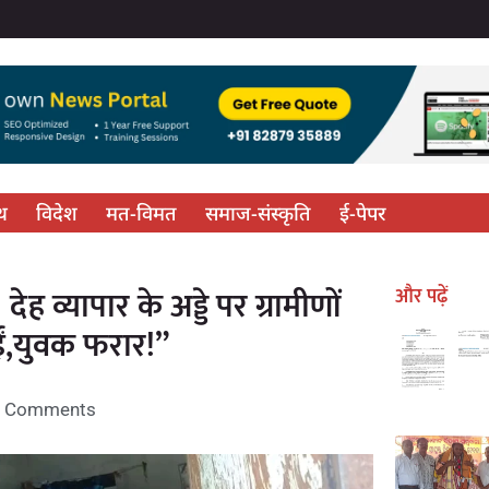
्थ
विदेश
मत-विमत
समाज-संस्कृति
ई-पेपर
ह व्यापार के अड्डे पर ग्रामीणों
और पढ़ें
ईं,युवक फरार!”
 Comments