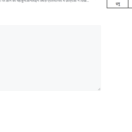
“रजत जयंती पर ज्ञान का महाकुंभ:ऑनलाइन क्विज़ प्रतियोगिता में छात्राओं ने दिखाया उत्साह – ई-सर्टिफिकेट से बढ़ा मनोबल”!