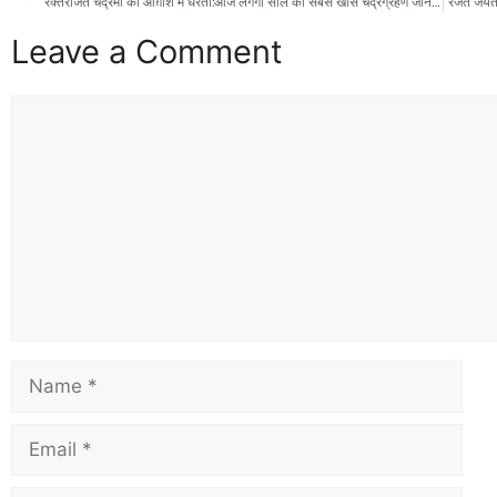
रक्तरंजित चंद्रमा की आग़ोश में धरती:आज लगेगा साल का सबसे खास चंद्रग्रहण जानें सूतक, मोक्ष और अद्भुत ‘ब्लड मून’ का रहस्य!
Leave a Comment