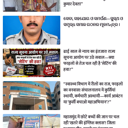
कुमार देवता”
ସେବା, ସହଯୋଗ ଓ ସମର୍ପଣ—ସୁସ୍ଥ ଓ
ସମୃଦ୍ଧ ସମାଜ ଗଠନର ମୂଳମନ୍ତ୍ର ।
ढाई साल से न्याय का इंतजार! राज्य
सूचना आयोग पर उठे सवाल—क्या
फाइलों से तेज चल रही है ‘सेटिंग’ की
हवा?”
“स्वास्थ्य विभाग में रीलों का राज, फाइलों
का वनवास! संचालनालय में कुर्सियां
स्थायी, कर्मचारी अस्थायी—कार्य आबंटन
या ‘कुर्सी बचाओ महाअभियान’?”
महासमुंद में छोटे बच्चों की जान पर चल
रही ‘खतरे की इंग्लिश क्लास’! जिला