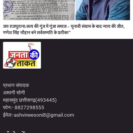
जय राजपूताना:सत्य की गूंज में गूंजा समाज – चुनावी संग्राम के बाद न्याय की जीत,
गणेश सिंह चौहान बने सर्वसम्मति के प्रतीक!”
Marketing Hack4U
7kNetwork
Earn Yatra
प्रधान संपादक
अश्वनी सोनी
महासमुंद छत्तीसगढ़(493445)
फोन:- 8827298555
ईमेल:-ashvineesoni8@gmail.com