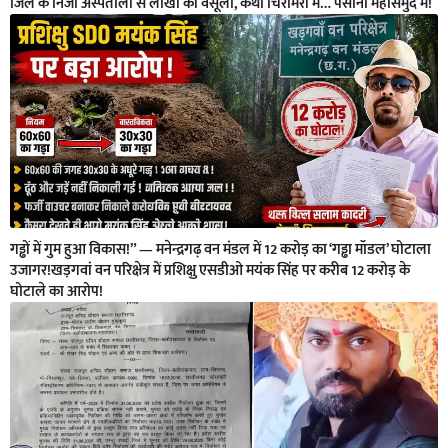
जिले के निजी अस्पतालों से लाखों की वसूली, कथा चिरमिरी में… पसीना महासमुंद में!
गड्ढों में गुम हुआ विकास!” — मनेन्द्रगढ़ वन मंडल में 12 करोड़ का ‘गड्ढा मॉडल’ घोटाला
उजागर!खड़गवां वन परिक्षेत्र में प्रशिक्षु एसडीओ मयंक सिंह पर करीब 12 करोड़ के
घोटाले का आरोप!