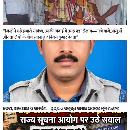
“जिन्होंने गढ़े हजारों भविष्य, उनकी विदाई में उमड़ पड़ा सैलाब—गाजे बाजे,आंसुओं
और तालियों के बीच रवाना हुए विजय कुमार देवता”
ସେବା, ସହଯୋଗ ଓ ସମର୍ପଣ—ସୁସ୍ଥ ଓ ସମୃଦ୍ଧ ସମାଜ ଗଠନର ମୂଳମନ୍ତ୍ର ।