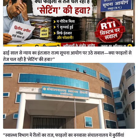
ढाई साल से न्याय का इंतजार! राज्य सूचना आयोग पर उठे सवाल—क्या फाइलों से
तेज चल रही है ‘सेटिंग’ की हवा?”
“स्वास्थ्य विभाग में रीलों का राज, फाइलों का वनवास! संचालनालय में कुर्सियां