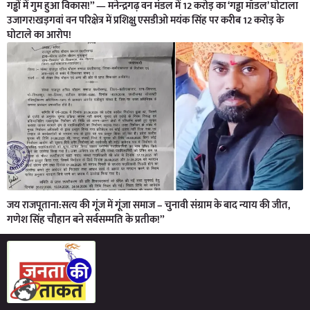
गड्ढों में गुम हुआ विकास!” — मनेन्द्रगढ़ वन मंडल में 12 करोड़ का ‘गड्ढा मॉडल’ घोटाला
उजागर!खड़गवां वन परिक्षेत्र में प्रशिक्षु एसडीओ मयंक सिंह पर करीब 12 करोड़ के
घोटाले का आरोप!
जय राजपूताना:सत्य की गूंज में गूंजा समाज – चुनावी संग्राम के बाद न्याय की जीत,
गणेश सिंह चौहान बने सर्वसम्मति के प्रतीक!”