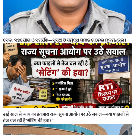
ସେବା, ସହଯୋଗ ଓ ସମର୍ପଣ—ସୁସ୍ଥ ଓ ସମୃଦ୍ଧ ସମାଜ ଗଠନର ମୂଳମନ୍ତ୍ର ।
ढाई साल से न्याय का इंतजार! राज्य सूचना आयोग पर उठे सवाल—क्या फाइलों से
तेज चल रही है ‘सेटिंग’ की हवा?”