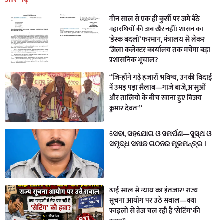
तीन साल से एक ही कुर्सी पर जमे बैठे
महारथियों की अब खैर नहीं! शासन का
‘डेस्क बदलो’ फरमान, मंत्रालय से लेकर
जिला कलेक्टर कार्यालय तक मचेगा बड़ा
प्रशासनिक भूचाल?
“जिन्होंने गढ़े हजारों भविष्य, उनकी विदाई
में उमड़ पड़ा सैलाब—गाजे बाजे,आंसुओं
और तालियों के बीच रवाना हुए विजय
कुमार देवता”
ସେବା, ସହଯୋଗ ଓ ସମର୍ପଣ—ସୁସ୍ଥ ଓ
ସମୃଦ୍ଧ ସମାଜ ଗଠନର ମୂଳମନ୍ତ୍ର ।
ढाई साल से न्याय का इंतजार! राज्य
सूचना आयोग पर उठे सवाल—क्या
फाइलों से तेज चल रही है ‘सेटिंग’ की