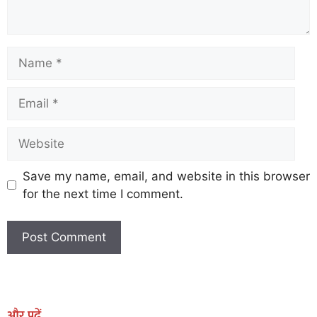
Save my name, email, and website in this browser
for the next time I comment.
Earn Yatra
Marketing Hack4U
Marketing Hack4U
Earn Yatra
7k Network
Ask Daman
और पढ़ें