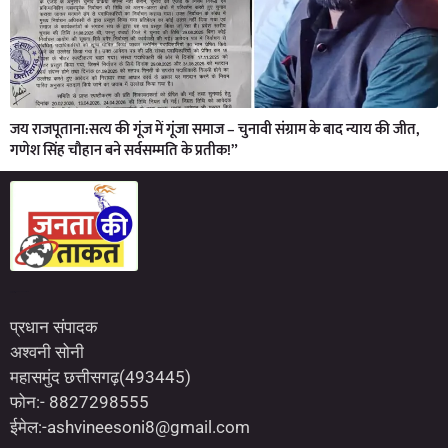
जय राजपूताना:सत्य की गूंज में गूंजा समाज – चुनावी संग्राम के बाद न्याय की जीत,
गणेश सिंह चौहान बने सर्वसम्मति के प्रतीक!”
Marketing Hack4U
7kNetwork
Earn Yatra
प्रधान संपादक
अश्वनी सोनी
महासमुंद छत्तीसगढ़(493445)
फोन:- 8827298555
ईमेल:-ashvineesoni8@gmail.com