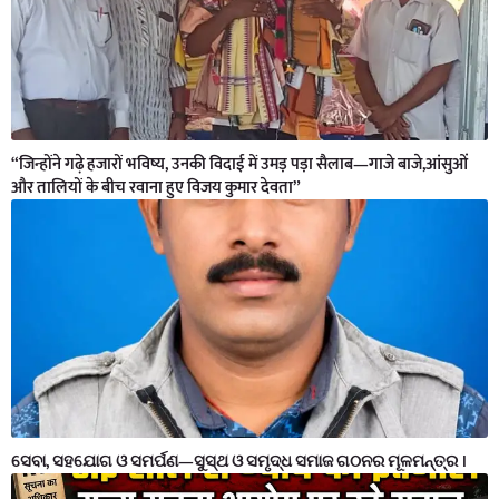
“जिन्होंने गढ़े हजारों भविष्य, उनकी विदाई में उमड़ पड़ा सैलाब—गाजे बाजे,आंसुओं
और तालियों के बीच रवाना हुए विजय कुमार देवता”
ସେବା, ସହଯୋଗ ଓ ସମର୍ପଣ—ସୁସ୍ଥ ଓ ସମୃଦ୍ଧ ସମାଜ ଗଠନର ମୂଳମନ୍ତ୍ର ।