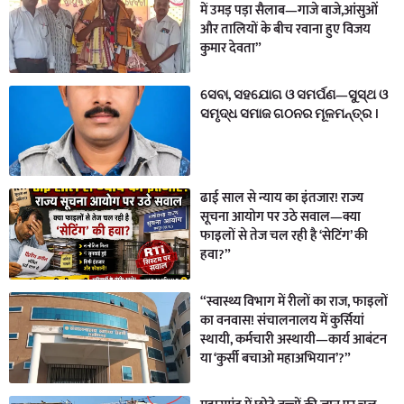
में उमड़ पड़ा सैलाब—गाजे बाजे,आंसुओं
और तालियों के बीच रवाना हुए विजय
कुमार देवता”
ସେବା, ସହଯୋଗ ଓ ସମର୍ପଣ—ସୁସ୍ଥ ଓ
ସମୃଦ୍ଧ ସମାଜ ଗଠନର ମୂଳମନ୍ତ୍ର ।
ढाई साल से न्याय का इंतजार! राज्य
सूचना आयोग पर उठे सवाल—क्या
फाइलों से तेज चल रही है ‘सेटिंग’ की
हवा?”
“स्वास्थ्य विभाग में रीलों का राज, फाइलों
का वनवास! संचालनालय में कुर्सियां
स्थायी, कर्मचारी अस्थायी—कार्य आबंटन
या ‘कुर्सी बचाओ महाअभियान’?”