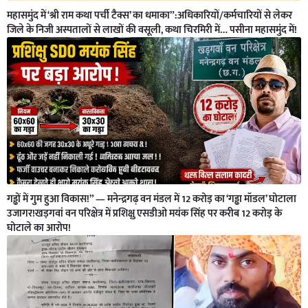
महासमुंद में ‘श्री राम कथा पर्ची टैक्स’ का धमाका”:अधिकारियों/कर्मचारियों से लेकर
जिले के निजी अस्पतालों से लाखों की वसूली, कथा चिरमिरी में… पसीना महासमुंद में!
गड्ढों में गुम हुआ विकास!” — मनेन्द्रगढ़ वन मंडल में 12 करोड़ का ‘गड्ढा मॉडल’ घोटाला
उजागर!खड़गवां वन परिक्षेत्र में प्रशिक्षु एसडीओ मयंक सिंह पर करीब 12 करोड़ के
घोटाले का आरोप!