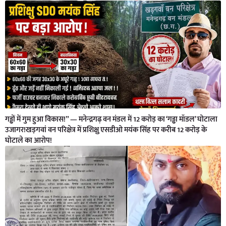
गड्ढों में गुम हुआ विकास!” — मनेन्द्रगढ़ वन मंडल में 12 करोड़ का ‘गड्ढा मॉडल’ घोटाला
उजागर!खड़गवां वन परिक्षेत्र में प्रशिक्षु एसडीओ मयंक सिंह पर करीब 12 करोड़ के
घोटाले का आरोप!