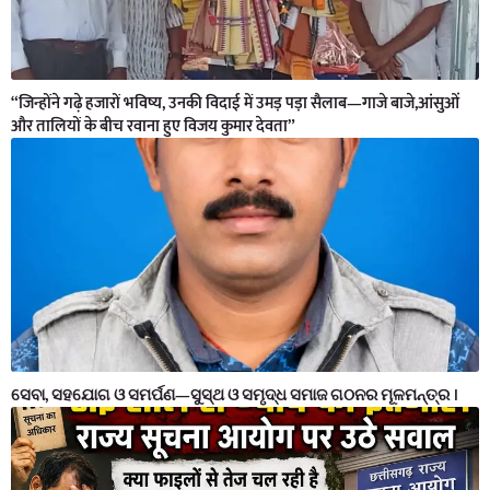
“जिन्होंने गढ़े हजारों भविष्य, उनकी विदाई में उमड़ पड़ा सैलाब—गाजे बाजे,आंसुओं
और तालियों के बीच रवाना हुए विजय कुमार देवता”
ସେବା, ସହଯୋଗ ଓ ସମର୍ପଣ—ସୁସ୍ଥ ଓ ସମୃଦ୍ଧ ସମାଜ ଗଠନର ମୂଳମନ୍ତ୍ର ।