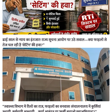
ढाई साल से न्याय का इंतजार! राज्य सूचना आयोग पर उठे सवाल—क्या फाइलों से
तेज चल रही है ‘सेटिंग’ की हवा?”
“स्वास्थ्य विभाग में रीलों का राज, फाइलों का वनवास! संचालनालय में कुर्सियां
स्थायी, कर्मचारी अस्थायी—कार्य आबंटन या ‘कुर्सी बचाओ महाअभियान’?”