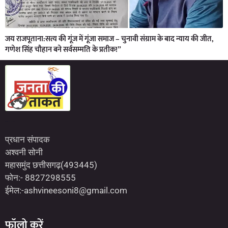
जय राजपूताना:सत्य की गूंज में गूंजा समाज – चुनावी संग्राम के बाद न्याय की जीत,
गणेश सिंह चौहान बने सर्वसम्मति के प्रतीक!”
Marketing Hack4U
7kNetwork
Earn Yatra
प्रधान संपादक
अश्वनी सोनी
महासमुंद छत्तीसगढ़(493445)
फोन:- 8827298555
ईमेल:-ashvineesoni8@gmail.com
फॉलो करें