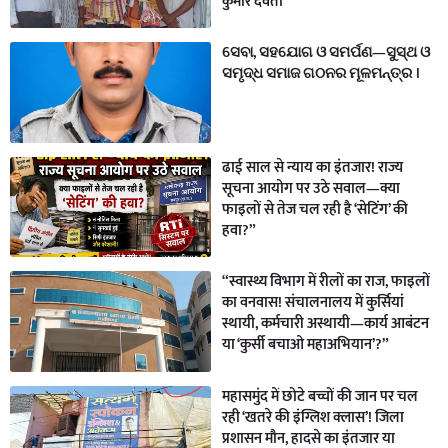
कुमार देवता”
ସେବା, ସହଯୋଗ ଓ ସମର୍ପଣ—ସୁସ୍ଥ ଓ
ସମୃଦ୍ଧ ସମାଜ ଗଠନର ମୂଳମନ୍ତ୍ର ।
ढाई साल से न्याय का इंतजार! राज्य
सूचना आयोग पर उठे सवाल—क्या
फाइलों से तेज चल रही है ‘सेटिंग’ की
हवा?”
“स्वास्थ्य विभाग में रीलों का राज, फाइलों
का वनवास! संचालनालय में कुर्सियां
स्थायी, कर्मचारी अस्थायी—कार्य आबंटन
या ‘कुर्सी बचाओ महाअभियान’?”
महासमुंद में छोटे बच्चों की जान पर चल
रही ‘खतरे की इंग्लिश क्लास’! जिला
प्रशासन मौन, हादसे का इंतजार या