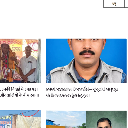
य, उनकी विदाई में उमड़ पड़ा
ସେବା, ସହଯୋଗ ଓ ସମର୍ପଣ—ସୁସ୍ଥ ଓ ସମୃଦ୍ଧ
और तालियों के बीच रवाना
ସମାଜ ଗଠନର ମୂଳମନ୍ତ୍ର ।