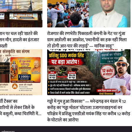
ी जान पर चल रही ‘खतरे की
रोजगार की रणभेरी! पिकाडली कंपनी के गेट पर गूंजा
ासन मौन, हादसे का इंतजार
ग्राम अछोली का आक्रोश, ‘स्थानीयों का हक नहीं मिला
 सख्ती
तो होगी आर-पार की लड़ाई’ — मानिक साहू”
्ची टैक्स’ का
गड्ढों में गुम हुआ विकास!” — मनेन्द्रगढ़ वन मंडल में 12
रियों से लेकर जिले के
करोड़ का ‘गड्ढा मॉडल’ घोटाला उजागर!खड़गवां वन
की वसूली, कथा चिरमिरी में…
परिक्षेत्र में प्रशिक्षु एसडीओ मयंक सिंह पर करीब 12 करोड़
के घोटाले का आरोप!