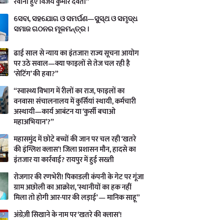
रवाना हुए विजय कुमार देवता”
ସେବା, ସହଯୋଗ ଓ ସମର୍ପଣ—ସୁସ୍ଥ ଓ ସମୃଦ୍ଧ
ସମାଜ ଗଠନର ମୂଳମନ୍ତ୍ର ।
ढाई साल से न्याय का इंतजार! राज्य सूचना आयोग
पर उठे सवाल—क्या फाइलों से तेज चल रही है
‘सेटिंग’ की हवा?”
“स्वास्थ्य विभाग में रीलों का राज, फाइलों का
वनवास! संचालनालय में कुर्सियां स्थायी, कर्मचारी
अस्थायी—कार्य आबंटन या ‘कुर्सी बचाओ
महाअभियान’?”
महासमुंद में छोटे बच्चों की जान पर चल रही ‘खतरे
की इंग्लिश क्लास’! जिला प्रशासन मौन, हादसे का
इंतजार या कार्रवाई? रायपुर में हुई सख्ती
रोजगार की रणभेरी! पिकाडली कंपनी के गेट पर गूंजा
ग्राम अछोली का आक्रोश, ‘स्थानीयों का हक नहीं
मिला तो होगी आर-पार की लड़ाई’ — मानिक साहू”
अंग्रेज़ी सिखाने के नाम पर ‘खतरे की क्लास’!