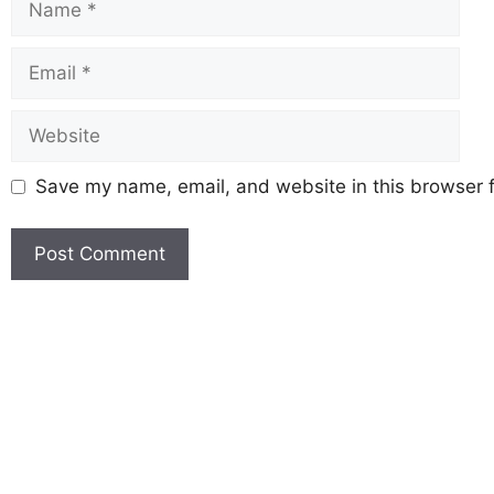
Save my name, email, and website in this browser f
Earn Yatra
Marketing Hack4U
Marketing Hack4U
Earn Yatra
7k Network
Ask Daman