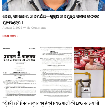
ସେବା, ସହଯୋଗ ଓ ସମର୍ପଣ—ସୁସ୍ଥ ଓ ସମୃଦ୍ଧ ସମାଜ ଗଠନର
ମୂଳମନ୍ତ୍ର ।
August 2, 2026
No Comments
Read More »
“दोहरी रसोई पर सरकार का ब्रेक! PNG वालों की LPG पर अब ‘नो