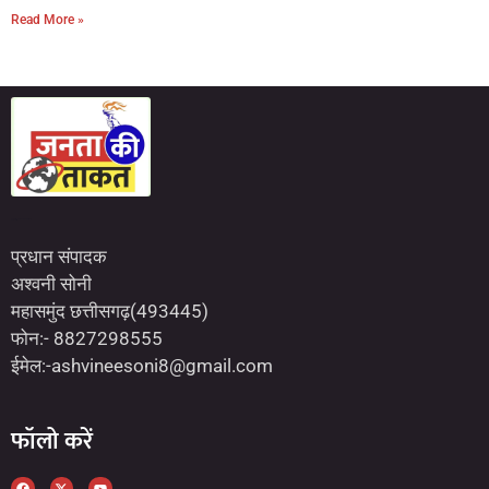
Read More »
Marketing Hack4U
7kNetwork
Earn Yatra
प्रधान संपादक
अश्वनी सोनी
महासमुंद छत्तीसगढ़(493445)
फोन:- 8827298555
ईमेल:-ashvineesoni8@gmail.com
फॉलो करें